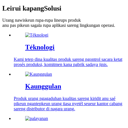
Leirui kapang
Solusi
Urang nawiskeun rupa-rupa lineups produk
anu pas pikeun sagala rupa aplikasi sareng lingkungan operasi.
Téknologi
Kami tetep dina kualitas produk sareng ngontrol sacara ketat
prosés produksi, komitmen kana pabrik sadaya jinis.
Kaunggulan
Produk urang ngagaduhan kualitas sareng kiridit anu saé
pikeun ngantepkeun urang tiasa nyetél seueur kantor cabang
sareng distributor di nagara urang.