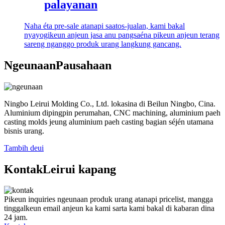
palayanan
Naha éta pre-sale atanapi saatos-jualan, kami bakal
nyayogikeun anjeun jasa anu pangsaéna pikeun anjeun terang
sareng nganggo produk urang langkung gancang.
Ngeunaan
Pausahaan
Ningbo Leirui Molding Co., Ltd. lokasina di Beilun Ningbo, Cina.
Aluminium dipingpin perumahan, CNC machining, aluminium paeh
casting molds jeung aluminium paeh casting bagian séjén utamana
bisnis urang.
Tambih deui
Kontak
Leirui kapang
Pikeun inquiries ngeunaan produk urang atanapi pricelist, mangga
tinggalkeun email anjeun ka kami sarta kami bakal di kabaran dina
24 jam.