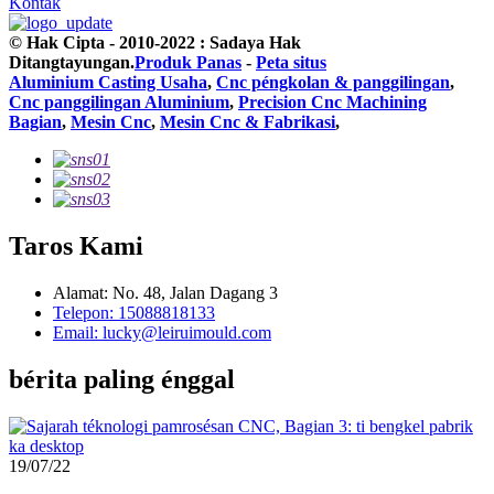
Kontak
© Hak Cipta - 2010-2022 : Sadaya Hak
Ditangtayungan.
Produk Panas
-
Peta situs
Aluminium Casting Usaha
,
Cnc péngkolan & panggilingan
,
Cnc panggilingan Aluminium
,
Precision Cnc Machining
Bagian
,
Mesin Cnc
,
Mesin Cnc & Fabrikasi
,
Taros Kami
Alamat: No. 48, Jalan Dagang 3
Telepon: 15088818133
Email: lucky@leiruimould.com
bérita paling énggal
19/07/22