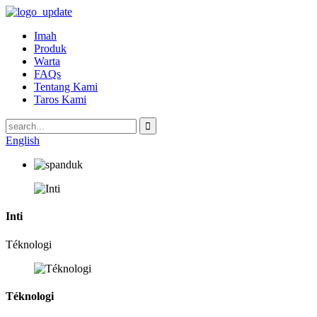
Imah
Produk
Warta
FAQs
Tentang Kami
Taros Kami
English
Inti
Téknologi
Téknologi